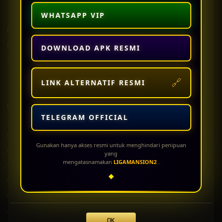
WHATSAPP VIP
Tentang LIGAMANSION2
Promosi
Responsible Gambling
Loyalty
Pusat Bantuan
Referral
DOWNLOAD APK RESMI
Syarat dan Ketentuan
🔗
LINK ALTERNATIF RESMI
Kategori
Dukungan
Hot Games
@ligamansion2
TELEGRAM OFFICIAL
Slots
+447451298918
Live Casino
+447520602181
Gunakan hanya akses resmi untuk menghindari penipuan
Race
yang
+447418353164
mengatasnamakan
LIGAMANSION2
.
Togel
◆
+44520602098
Olahraga
+85590698883
Crash Game
+3197010227038
Arcade
OK