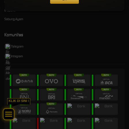
Poker
ligamansion2
E-Sports
Sabung Ayam
Komunitas
Telegram
Intagram
KLIK DI SINI !