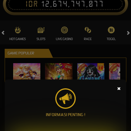
IDR
12,674,746,267
HOT GAMES
SLOTS
LIVE CASINO
RACE
TOGEL
OL
GAME POPULER
×
GATES OF OLYMPUS POP
TREASURES OF AZTEC
GOYANG GAIB
MOCHI MANIA 1
INFORMASI PENTING !
WUKONG - BLACK SCATTER
MAHJONG WAYS
GATES OF OLYMPUS 1000