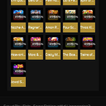
Evil Queen Cauldron
Gate of Ninja
Paw House 2
Let's Party
Spirit of Nine Tails
RTP
96%
RTP
95%
RTP
96%
RTP
95%
RTP
95%
Nezha And The Dragon Emperor
Ragnar's Conquest
Amon Ra's Relic
Four Scholars
Three Kingdoms Slot
RTP
97%
RTP
96%
RTP
97%
RTP
97%
RTP
96%
Heavenly Fortune
More & More Love
Crazy Miner
The Beanstalk
Trains of India
RTP
96%
Jewel Space