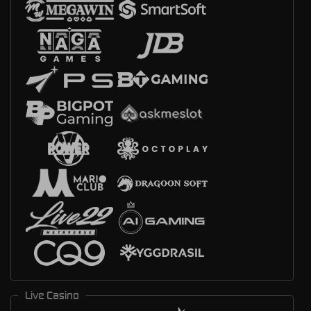
Live Casino