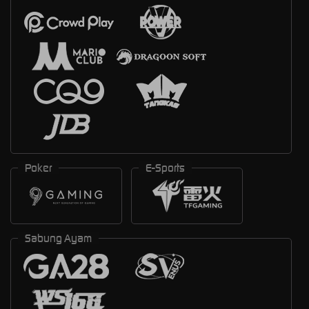
Poker
E-Sports
Sabung Ayam