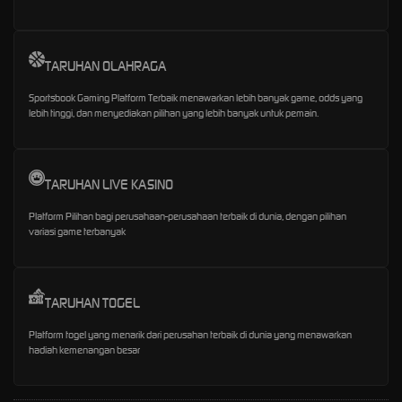
TARUHAN OLAHRAGA
Sportsbook Gaming Platform Terbaik menawarkan lebih banyak game, odds yang
lebih tinggi, dan menyediakan pilihan yang lebih banyak untuk pemain.
TARUHAN LIVE KASINO
Platform Pilihan bagi perusahaan-perusahaan terbaik di dunia, dengan pilihan
variasi game terbanyak
TARUHAN TOGEL
Platform togel yang menarik dari perusahan terbaik di dunia yang menawarkan
hadiah kemenangan besar