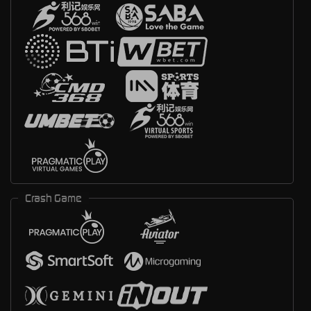
Crash Game