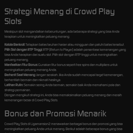
Strategi Menang di Crowd Play
Slots
Meskipun slot mengandalkan keberuntungan, ada beberapa strategi yang bisa Anda
terapkan untuk meningkatkan peluang menang:
Kelola Bankroll:
Tetapkan batas taruhan harian atau mingguan dan patuhi batas tersebut.
Pilih Slot dengan RTP Tinggi:
RTP (Return to Player) adalah persentase kemenangan yang
bisa Anda harapkan dari suatu slot. Pilih slot dengan RTP tinggi untuk meningkatkan
peluang menang.
Manfaatkan Fitur Bonus:
Gunakan fitur bonus seperti free spins dan multipliers untuk
meningkatkan peluang menang Anda.
Berhenti Saat Menang:
Jangan serakah. Jika Anda sudah mencapai target kemenangan,
berhentilah bermain dan nikmati hasilnya.
Latihan Rutin:
Semakin sering Anda bermain, semakin baik Anda memahami pola dan
strategi permainan.
Dengan mengikuti strategi ini, Anda bisa memaksimalkan peluang menang dan meraih
kemenangan besar di Crowd Play Slots.
Bonus dan Promosi Menarik
Crowd Play Slots di Ligamansion2 menawarkan berbagai bonus dan promosi yang bisa
meningkatkan peluang Anda untuk menang. Berikut adalah beberapa bonus yang bisa