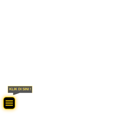
KLIK DI SINI !